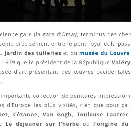
ienne gare (la gare d’Orsay, terminus des chem
 seine précisément entre le pont royal et la pa
du
jardin des tuileries
et du
musée du Louvre
en 1979 que le président de la République
Valéry
sée d’art présentant des œuvres occidentales
.
us importante collection de peintures impression
s d’Europe les plus visités, rien que pour ça j
bet, Cézanne, Van Gogh, Toulouse Lautrec
ue
Le déjeuner sur l’herbe
ou
l’origine d